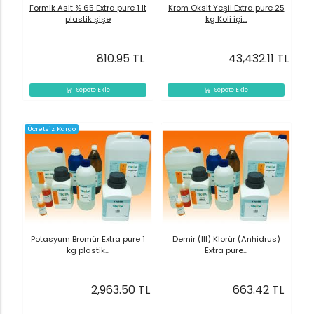
Formik Asit % 65 Extra pure 1 lt
Krom Oksit Yeşil Extra pure 25
plastik şişe
kg Koli içi...
810.95 TL
43,432.11 TL
Sepete Ekle
Sepete Ekle
Ücretsiz Kargo
Potasyum Bromür Extra pure 1
Demir (III) Klorür (Anhidrus)
kg plastik...
Extra pure...
2,963.50 TL
663.42 TL