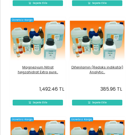
Sepete Ekle
Sepete Ekle
Ücretsiz Kargo
Magnezyum Nitrat
Difenilamin (Redoks indikatör)
hegzahidrat Extra pure...
Analytic...
1,492.46 TL
385.96 TL
Sepete Ekle
Sepete Ekle
Ücretsiz Kargo
Ücretsiz Kargo