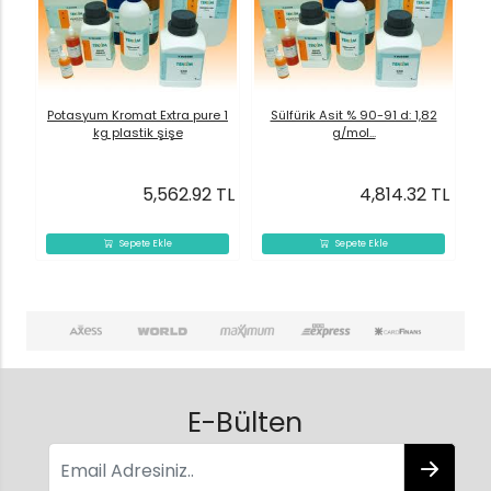
Potasyum Kromat Extra pure 1
Sülfürik Asit % 90-91 d: 1,82
kg plastik şişe
g/mol...
5,562.92 TL
4,814.32 TL
Sepete Ekle
Sepete Ekle
E-Bülten