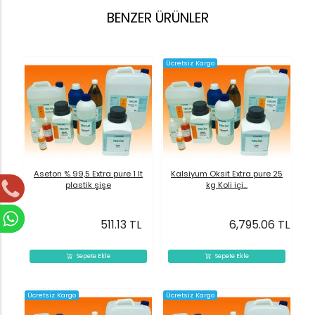
BENZER ÜRÜNLER
Ücretsiz Kargo
Aseton % 99,5 Extra pure 1 lt
Kalsiyum Oksit Extra pure 25
plastik şişe
kg Koli içi...
511.13 TL
6,795.06 TL
Sepete Ekle
Sepete Ekle
Ücretsiz Kargo
Ücretsiz Kargo