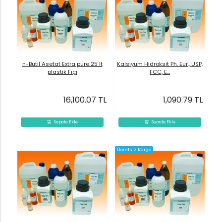
n-Butil Asetat Extra pure 25 lt
Kalsiyum Hidroksit Ph. Eur., USP,
plastik Fıçı
FCC, E...
16,100.07 TL
1,090.79 TL
Sepete Ekle
Sepete Ekle
Ücretsiz Kargo