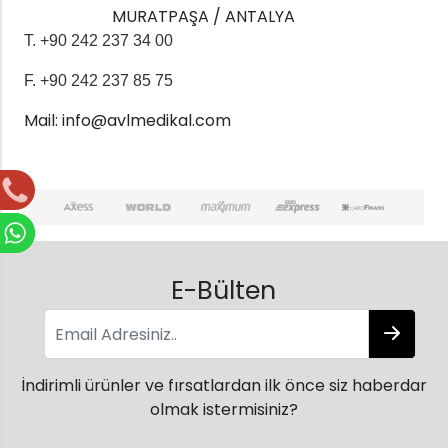
MURATPAŞA / ANTALYA
T. +90 242 237 34 00
F. +90 242 237 85 75
Mail:
info@avlmedikal.com
E-Bülten
İndirimli ürünler ve fırsatlardan ilk önce siz haberdar
olmak istermisiniz?