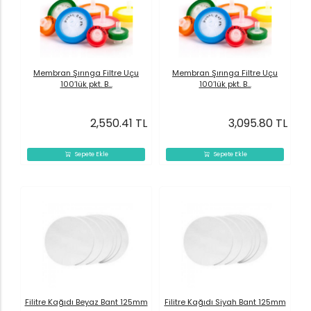
Membran Şırınga Filtre Uçu
Membran Şırınga Filtre Uçu
100’lük pkt. B...
100’lük pkt. B...
2,550.41 TL
3,095.80 TL
Sepete Ekle
Sepete Ekle
Filitre Kağıdı Beyaz Bant 125mm
Filitre Kağıdı Siyah Bant 125mm