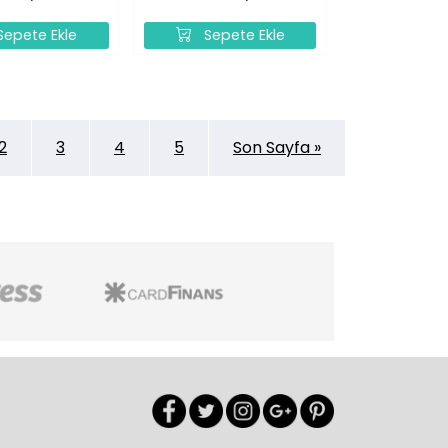
epete Ekle
Sepete Ekle
2
3
4
5
Son Sayfa »