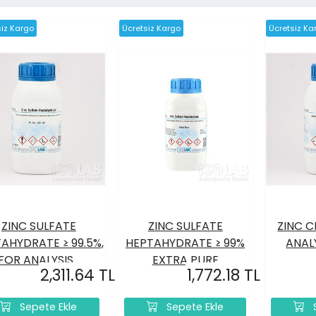
siz Kargo
Ücretsiz Kargo
Ücretsiz Ka
ZINC SULFATE
ZINC SULFATE
ZINC C
AHYDRATE ≥ 99.5%,
HEPTAHYDRATE ≥ 99%
ANALY
FOR ANALYSIS...
EXTRA PURE
2,311.64 TL
1,772.18 TL
Sepete Ekle
Sepete Ekle
S