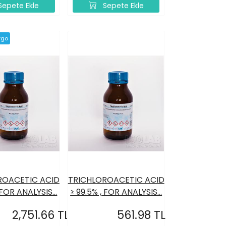
epete Ekle
Sepete Ekle
rgo
ROACETIC ACID
TRICHLOROACETIC ACID
 FOR ANALYSIS...
≥ 99.5% , FOR ANALYSIS...
2,751.66 TL
561.98 TL