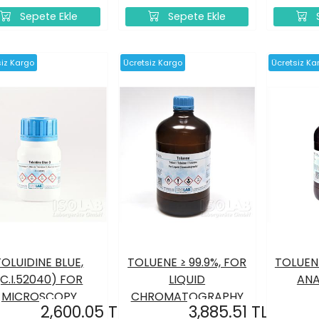
Sepete Ekle
Sepete Ekle
S
siz Kargo
Ücretsiz Kargo
Ücretsiz Ka
TOLUIDINE BLUE,
TOLUENE ≥ 99.9%, FOR
TOLUENE
(C.I.52040) FOR
LIQUID
ANA
MICROSCOPY
CHROMATOGRAPHY
2,600.05 TL
3,885.51 TL