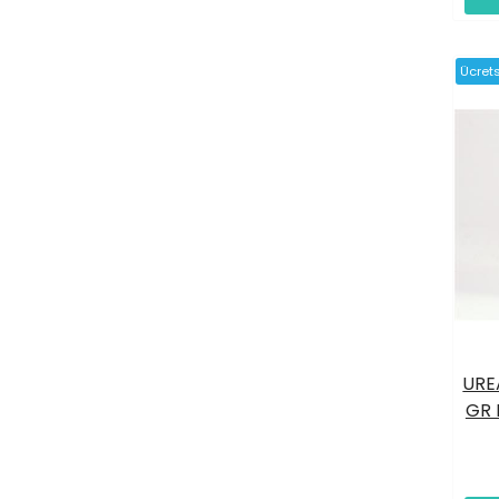
Ücret
URE
GR 