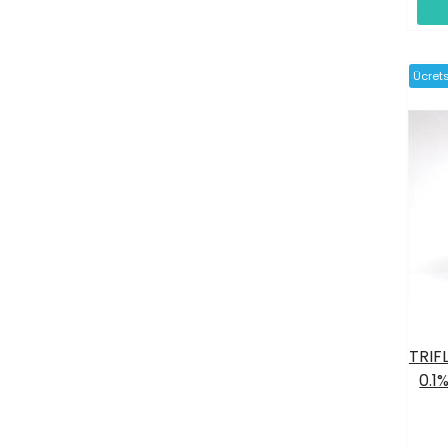
Ücret
TRIF
0.1