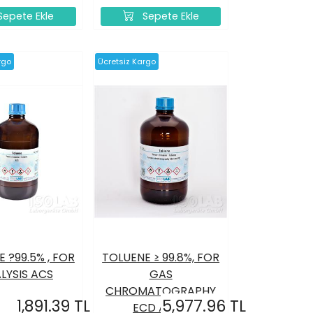
epete Ekle
Sepete Ekle
rgo
Ücretsiz Kargo
 ?99.5% , FOR
TOLUENE ≥ 99.8%, FOR
LYSIS ACS
GAS
CHROMATOGRAPHY
1,891.39 TL
5,977.96 TL
ECD AND...