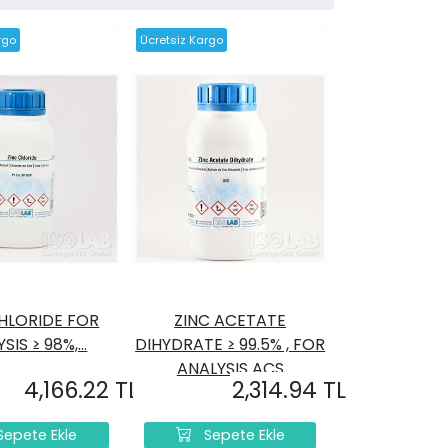
rgo
Ücretsiz Kargo
HLORIDE FOR
ZINC ACETATE
SIS ≥ 98%,...
DIHYDRATE ≥ 99.5% , FOR
ANALYSIS ACS
4,166.22 TL
2,314.94 TL
epete Ekle
Sepete Ekle