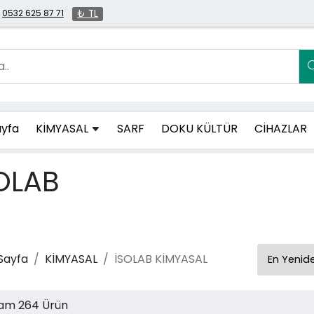
0532 625 87 71
₺ TL
yfa
KİMYASAL
SARF
DOKU KÜLTÜR
CİHAZLAR
OLAB
Sayfa
KİMYASAL
İSOLAB KİMYASAL
am 264 Ürün