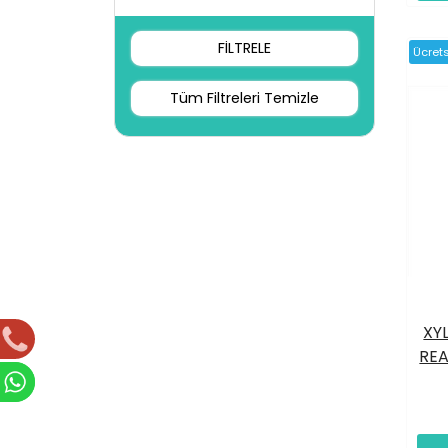
Ücret
Tüm Filtreleri Temizle
XY
REA