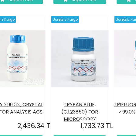
siz Kargo
Ücretsiz Kargo
Ücretsiz Ka
A ≥ 99.0%, CRYSTAL
TRYPAN BLUE,
TRIFLUOR
FOR ANALYSIS ACS
(C.I.23850) FOR
≥ 99.0%
MICROSCOPY
2,436.34 TL
1,733.73 TL