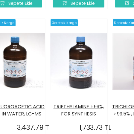
Sepete Ekle
Sepete Ekle
S
siz Kargo
Ücretsiz Kargo
Ücretsiz Ka
LUOROACETIC ACID
TRIETHYLAMINE ≥ 99%,
TRICHLO
% IN WATER, LC-MS
FOR SYNTHESIS
≥ 99.5% ,
3,437.79 TL
1,733.73 TL