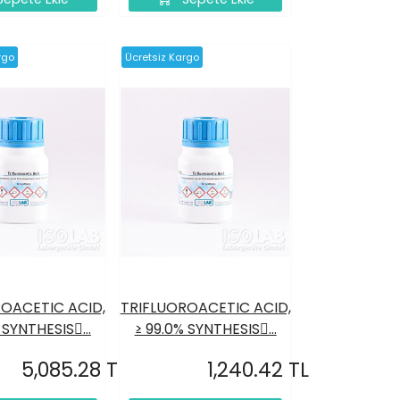
rgo
Ücretsiz Kargo
OACETIC ACID,
TRIFLUOROACETIC ACID,
 SYNTHESIS...
≥ 99.0% SYNTHESIS...
5,085.28 TL
1,240.42 TL