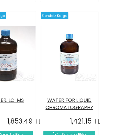
rgo
Ücretsiz Kargo
ER, LC-MS
WATER FOR LIQUID
CHROMATOGRAPHY
1,853.49 TL
1,421.15 TL
epete Ekle
Sepete Ekle