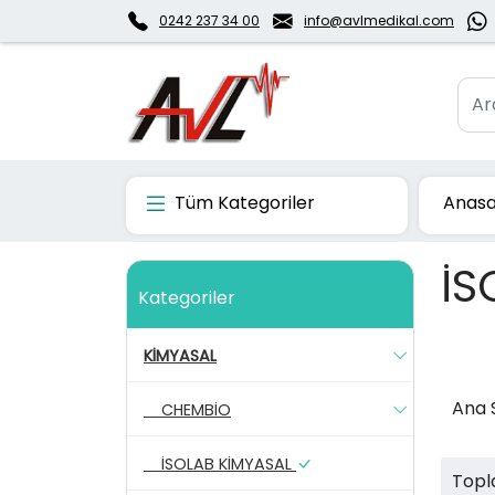
0242 237 34 00
info@avlmedikal.com
Tüm Kategoriler
Anasa
İS
Kategoriler
KİMYASAL
Ana 
CHEMBİO
İSOLAB KİMYASAL
Topl