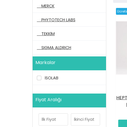
MERCK
Ücret
PHYTOTECH LABS
TEKKİM
SIGMA ALDRICH
Tüm Kategoriler
Markalar
İSOLAB
HEPT
Fiyat Aralığı