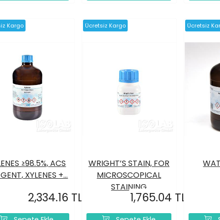
siz Kargo
Ücretsiz Kargo
Ücretsiz Ka
LENES ≥98.5%, ACS
WRIGHT’S STAIN, FOR
WAT
GENT, XYLENES +...
MICROSCOPICAL
STAINING
2,334.16 TL
1,765.04 TL
Sepete Ekle
Sepete Ekle
S