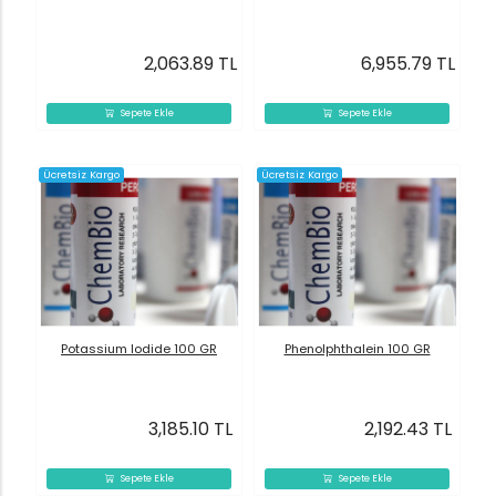
2,063.89 TL
6,955.79 TL
Sepete Ekle
Sepete Ekle
Ücretsiz Kargo
Ücretsiz Kargo
Potassium Iodide 100 GR
Phenolphthalein 100 GR
3,185.10 TL
2,192.43 TL
Sepete Ekle
Sepete Ekle