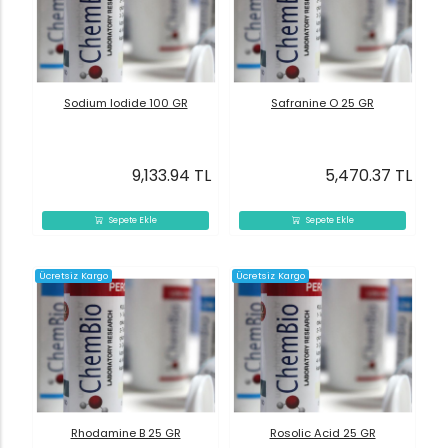
Sodium Iodide 100 GR
Safranine O 25 GR
9,133.94 TL
5,470.37 TL
Sepete Ekle
Sepete Ekle
Ücretsiz Kargo
Ücretsiz Kargo
Rhodamine B 25 GR
Rosolic Acid 25 GR