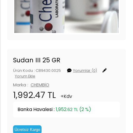
Sudan III 25 GR
Ürün Kodu : CB9430.0025
Yorumlar (0)
Yorum Ekle
Marka :
CHEMBİO
1,992.47 TL
+Kdv
Banka Havalesi :
1,952.
(2 %)
62 TL
Ücretsiz Kargo