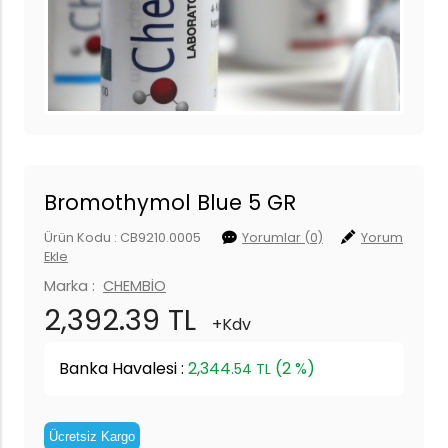
Bromothymol Blue 5 GR
Ürün Kodu : CB9210.0005
Yorumlar (0)
Yorum
Ekle
Marka :
CHEMBİO
2,392.39 TL
+Kdv
Banka Havalesi :
2,344.
(2 %)
54 TL
Ücretsiz Kargo