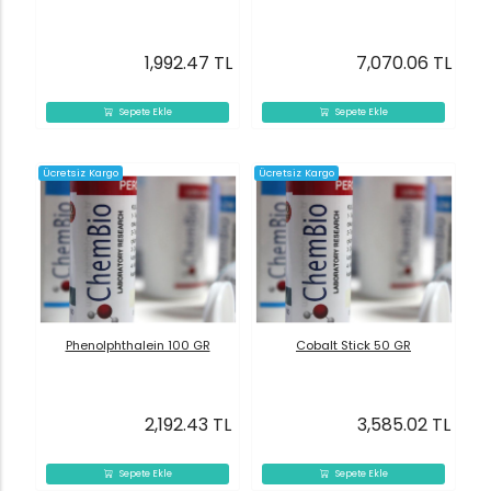
1,992.47 TL
7,070.06 TL
Sepete Ekle
Sepete Ekle
Ücretsiz Kargo
Ücretsiz Kargo
Phenolphthalein 100 GR
Cobalt Stick 50 GR
2,192.43 TL
3,585.02 TL
Sepete Ekle
Sepete Ekle