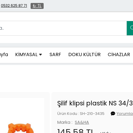
0532 625 87 71
₺ TL
yfa
KİMYASAL
SARF
DOKU KÜLTÜR
CİHAZLAR
Şilif klipsi plastik NS 34/
Ürün Kodu : SH-210-3435
Yorumlar
Marka :
SA&HA
145.58 TL