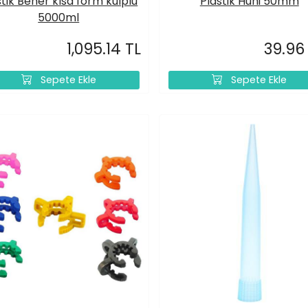
stik Beher kısa form kulplu
Plastik Huni 50mm
5000ml
1,095.14 TL
39.96
Sepete Ekle
Sepete Ekle