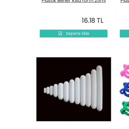
Plastik Beher kısa form 25ml
Pla
16.18 TL
Sepete Ekle