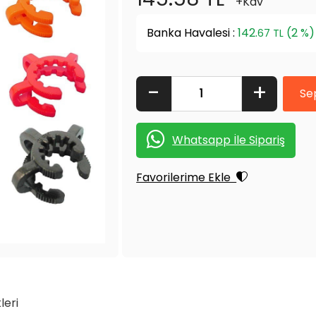
+Kdv
Banka Havalesi :
142.
(2 %)
67 TL
-
+
Whatsapp İle Sipariş
Favorilerime Ekle
leri