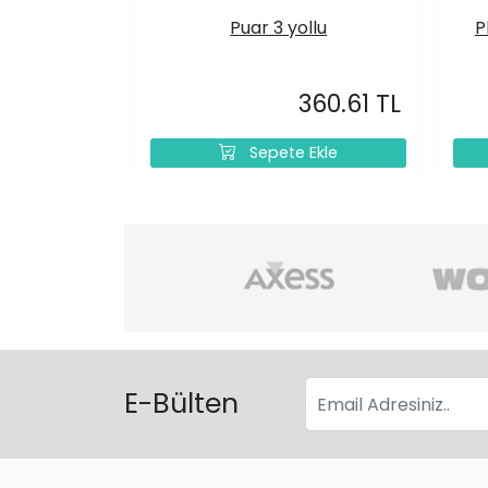
Puar 3 yollu
P
360.61 TL
Sepete Ekle
E-Bülten