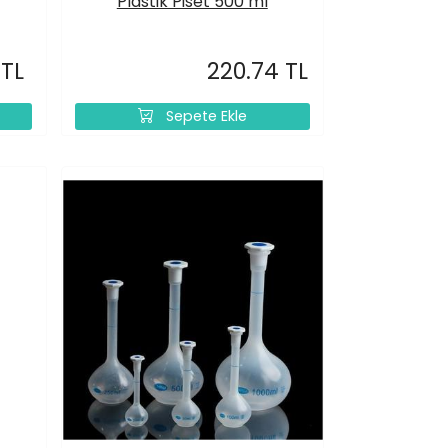
Plastik Piset 500 ml
 TL
220.74 TL
Sepete Ekle