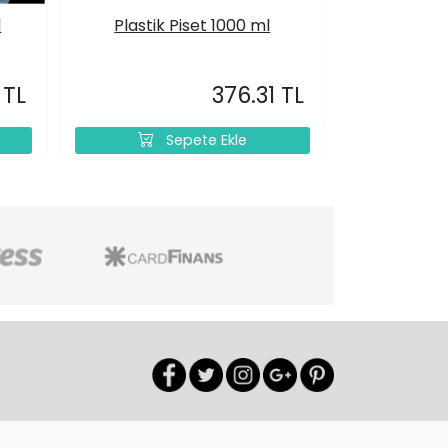
l
Plastik Piset 1000 ml
 TL
376.31 TL
Sepete Ekle