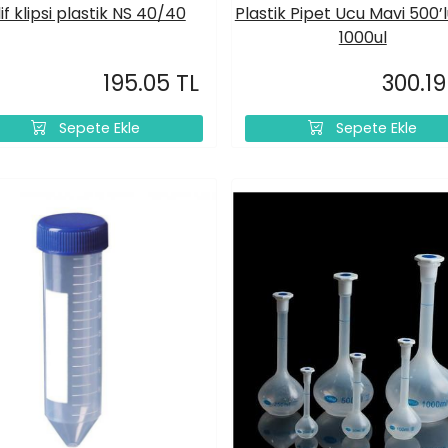
lif klipsi plastik NS 40/40
Plastik Pipet Ucu Mavi 500’l
1000ul
195.05 TL
300.19
Sepete Ekle
Sepete Ekle