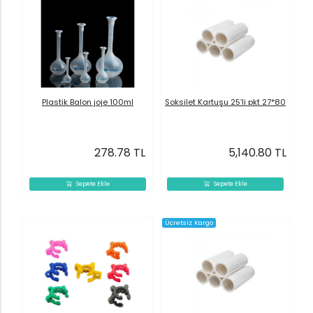
Plastik Balon joje 100ml
Soksilet Kartuşu 25’li pkt 27*80
278.78 TL
5,140.80 TL
Sepete Ekle
Sepete Ekle
Ücretsiz Kargo