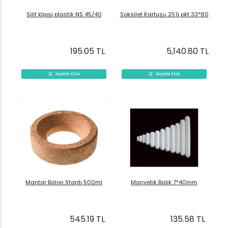
Şilif klipsi plastik NS 45/40
Soksilet Kartuşu 25’li pkt 33*80
195.05 TL
5,140.80 TL
Sepete Ekle
Sepete Ekle
Mantar Balon Stantı 500ml
Manyetik Balık 7*40mm
545.19 TL
135.58 TL