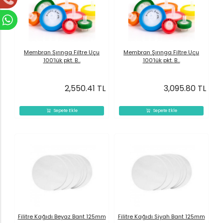
Membran Şırınga Filtre Uçu
Membran Şırınga Filtre Uçu
100’lük pkt. B...
100’lük pkt. B...
2,550.41 TL
3,095.80 TL
Sepete Ekle
Sepete Ekle
Filitre Kağıdı Beyaz Bant 125mm
Filitre Kağıdı Siyah Bant 125mm