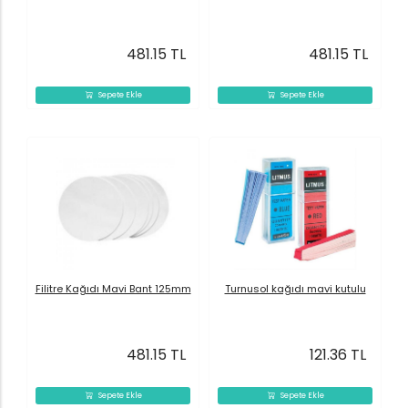
481.15 TL
481.15 TL
Sepete Ekle
Sepete Ekle
Filitre Kağıdı Mavi Bant 125mm
Turnusol kağıdı mavi kutulu
481.15 TL
121.36 TL
Sepete Ekle
Sepete Ekle