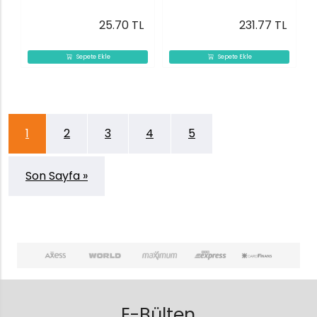
25.70 TL
231.77 TL
Sepete Ekle
Sepete Ekle
1
2
3
4
5
Son Sayfa »
E-Bülten