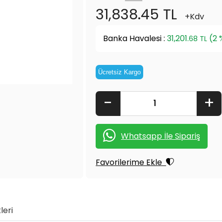
31,838.45 TL
+Kdv
Banka Havalesi :
31,201.
(2 
68 TL
Ücretsiz Kargo
-
+
Whatsapp İle Sipariş
Favorilerime Ekle
leri