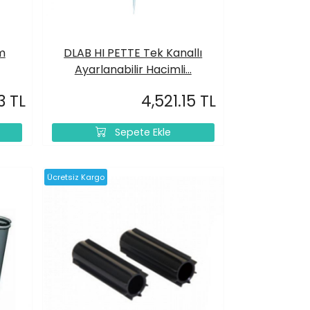
m
DLAB HI PETTE Tek Kanallı
Ayarlanabilir Hacimli...
3 TL
4,521.15 TL
Sepete Ekle
Ücretsiz Kargo