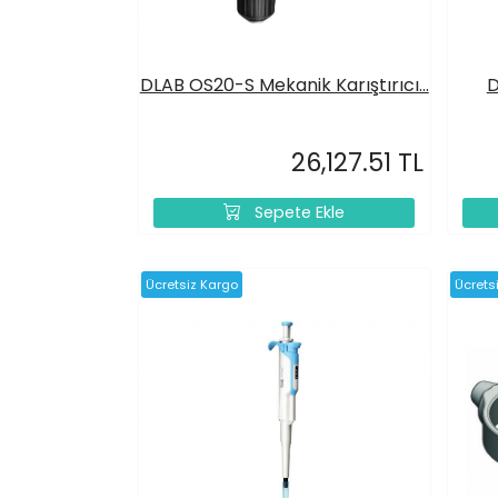
DLAB OS20-S Mekanik Karıştırıcı...
D
26,127.51 TL
Sepete Ekle
Ücretsiz Kargo
Ücrets