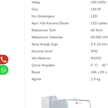
Voltaj
: 100-240V,
Güç
: 130 W
Hız Göstergesi
: LED
Aşırı Yük Koruma Ekranı
: LED ışıklar
Maksimum Tork
: 60 Ncm
Maksimum Viskozite
: 50.000 mP
Ayna Aralığı Çapı
: 0.5-10 mm
Koruma Sınıfı
: IP42
Veri Aktarımı
: RS232
Çevre Koşulları
: 5 °C… 40 
Boyut
: 186 x 83 
Ağırlık
: 2.8 kg