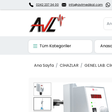
0242 237 34 00
info@avlmedikal.com
Tüm Kategoriler
Anasa
Ana Sayfa
CİHAZLAR
GENEL LAB. Cİ