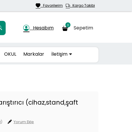
Favorilerim
Kargo Takibi
0
Hesabım
Sepetim
OKUL
Markalar
İletişim
ştırıcı (cihaz,stand,şaft
0)
Yorum Ekle