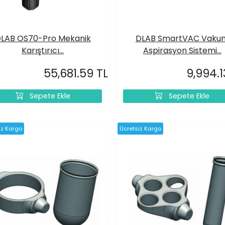
LAB OS70-Pro Mekanik
DLAB SmartVAC Vaku
Karıştırıcı...
Aspirasyon Sistemi...
55,681.59 TL
9,994.1
Sepete Ekle
Sepete Ekle
iz Kargo
Ücretsiz Kargo