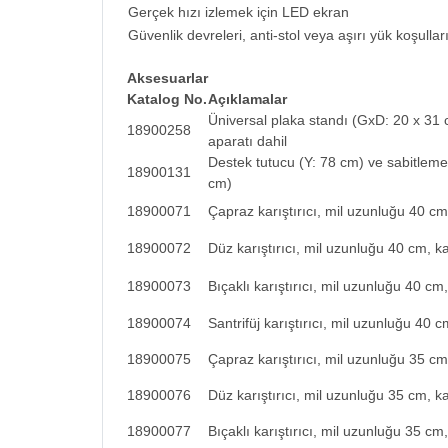
Gerçek hızı izlemek için LED ekran
Güvenlik devreleri, anti-stol veya aşırı yük koşulla
Aksesuarlar
Katalog No.
Açıklamalar
Üniversal plaka standı (GxD: 20 x 31 
18900258
aparatı dahil
Destek tutucu (Y: 78 cm) ve sabitleme
18900131
cm)
18900071
Çapraz karıştırıcı, mil uzunluğu 40 cm
18900072
Düz karıştırıcı, mil uzunluğu 40 cm, k
18900073
Bıçaklı karıştırıcı, mil uzunluğu 40 cm
18900074
Santrifüj karıştırıcı, mil uzunluğu 40 
18900075
Çapraz karıştırıcı, mil uzunluğu 35 cm
18900076
Düz karıştırıcı, mil uzunluğu 35 cm, ka
18900077
Bıçaklı karıştırıcı, mil uzunluğu 35 cm