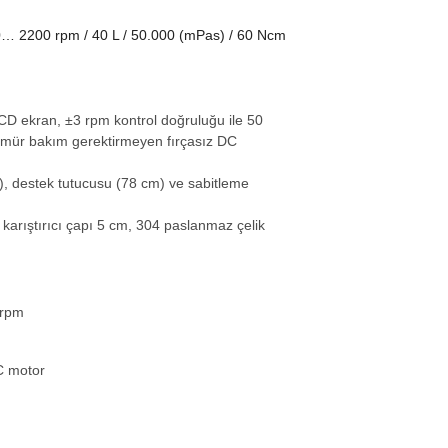
… 2200 rpm / 40 L / 50.000 (mPas) / 60 Ncm
LCD ekran, ±3 rpm kontrol doğruluğu ile 50
 ömür bakım gerektirmeyen fırçasız DC
), destek tutucusu (78 cm) ve sabitleme
karıştırıcı çapı 5 cm, 304 paslanmaz çelik
 rpm
C motor