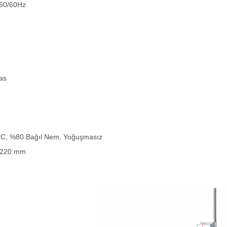
 50/60Hz
as
°C, %80 Bağıl Nem, Yoğuşmasız
x 220 mm