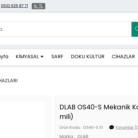
0532 625 87 71
₺ TL
yfa
KİMYASAL
SARF
DOKU KÜLTÜR
CİHAZLAR
HAZLARI
DLAB OS40-S Mekanik Karı
mili)
Ürün Kodu : OS40-S S1
Yorumlar (
Marka :
DLAB